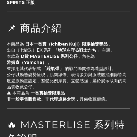
SPIRITS 正版
📌 商品介紹
本商品為
日本一番賞（Ichiban Kuji）限定抽獎獎品
，
出自《七龍珠》EX 系列
「地球を守る戦士たち」
主題。
本款為
D賞 MASTERLISE 系列公仔
，角色為
雅姆查
（Yamcha）
，
並採用其代表招式
「繰氣彈」
的戰鬥瞬間作為造型設計。
公仔以動態姿勢呈現，肌肉線條、表情張力與服裝皺摺細節皆高
度還原動畫設定，整體比例厚實、立體感強，屬於展示取向的高
品質收藏公仔。
⚠️ 本商品為
一番賞抽獎限定品
，
非一般零售販售款、非代理通路盒玩
，具備收藏價值。
🔥 MASTERLISE 系列特