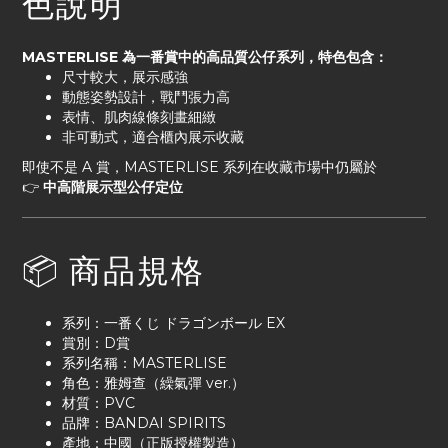
色說明
MASTERLISE 為一番賞中的高品質公仔系列，特色包含：
尺寸較大，展示感強
動態姿勢設計，戰鬥張力高
表情、肌肉線條刻畫細緻
非可動式，適合櫃內展示收藏
即使不是 A 賞，MASTERLISE 系列在收藏市場中仍屬於
👉
中高階展示型公仔定位
📦 商品規格
系列：一番くじ ドラゴンボール EX
賞別：D賞
系列名稱：MASTERLISE
角色：雅姆查（繰氣彈 ver.）
材質：PVC
品牌：BANDAI SPIRITS
產地：中國（正版授權製造）