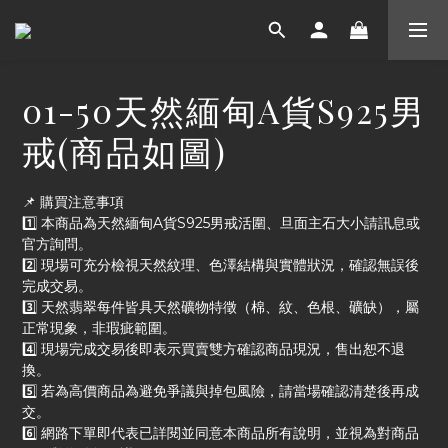
01-50天然緬甸A貨S925男
戒(商品如圖)
📌 購買注意事項
1️⃣ 本商品為天然緬甸A貨S925男戒活圍、旦面主石大小請訊息或
官方詢問。
2️⃣ 現場可充分檢視天然紋理、色澤結構與實體狀況，確認無誤後
完成交易。
3️⃣ 天然翡翠每件皆具天然礦物特徵（棉、紋、色根、礦缺），屬
正常現象，非瑕疵範圍。
4️⃣ 現場完成交易後即表示買賣雙方確認商品現況，售出恕不退
換。
5️⃣ 若為高價商品為避免爭議與掉包風險，請當場確認清楚後再成
交。
6️⃣ 網路下單即代表已詳閱並同意本商品所有說明，並視為對商品