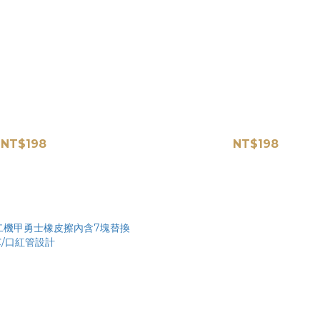
二星座橡皮擦內含7塊替換芯/口紅管
A-3-0002⭐公主卡通橡皮擦內含7塊替
設計
設計
NT$198
NT$198
NT$228
NT$228