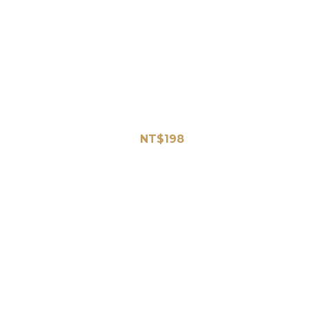
換芯/口紅管
A-3-0003⭐十二生肖橡皮擦內含7塊替換芯/口紅管
設計
NT$198
NT$228