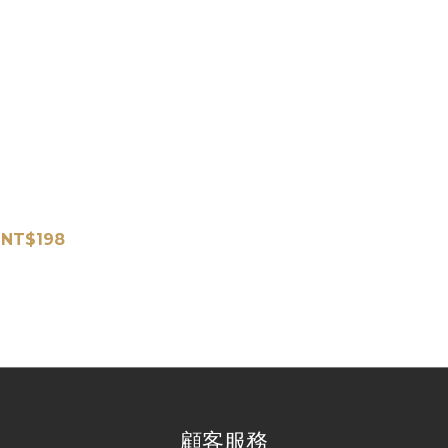
二機甲勇士橡皮擦內含7塊替換芯/口
紅管設計
NT$198
NT$228
顧客服務