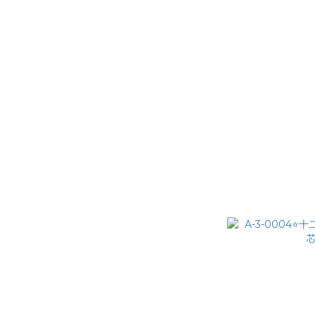
J館.珠寶文玩收藏品
天然水晶／礦石
P館-PoKeMoN寶可夢卡
牌
各類點數可兌換商品
A-3-0001⭐十
🔹 香氛原料與調香材料
├──品香系列
🔹化工原料
🔹瓶瓶罐罐
親密生活成人生活館