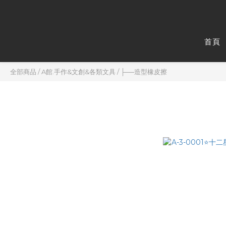
首頁
全部商品
/
A館.手作&文創&各類文具
/
├──造型橡皮擦
├──造型
🔹汽機車美容相關產品
🔹居家專業清潔
BAPE 正版品
🏠生活小物
A館.手作&文創&各類文具
B館.收藏公仔與主題公仔