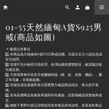
01-55天然緬甸A貨S925男
戒(商品如圖)
📌 購買注意事項
1️⃣ 本商品為天然緬甸A貨S925男戒活圍、旦面主石大小請訊息或
官方詢問。
2️⃣ 現場可充分檢視天然紋理、色澤結構與實體狀況，確認無誤後
完成交易。
3️⃣ 天然翡翠每件皆具天然礦物特徵（棉、紋、色根、礦缺），屬
正常現象，非瑕疵範圍。
4️⃣ 現場完成交易後即表示買賣雙方確認商品現況，售出恕不退
換。
5️⃣ 若為高價商品為避免爭議與掉包風險，請當場確認清楚後再成
交。
6️⃣ 網路下單即代表已詳閱並同意本商品所有說明，並視為對商品