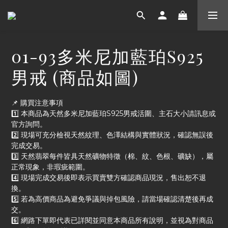
01-93多米尼加藍珀S925
男戒 (商品如圖)
📌 購買注意事項
1️⃣ 本商品為天然多米尼加藍珀S925男戒活圍、主石大小請訊息或
官方詢問。
2️⃣ 現場可充分檢視天然紋理、色澤結構與實體狀況，確認無誤後
完成交易。
3️⃣ 天然翡翠每件皆具天然礦物特徵（棉、紋、色根、礦缺），屬
正常現象，非瑕疵範圍。
4️⃣ 現場完成交易後即表示買賣雙方確認商品現況，售出恕不退
換。
5️⃣ 若為高價商品為避免爭議與掉包風險，請當場確認清楚後再成
交。
6️⃣ 網路下單即代表已詳閱並同意本商品所有說明，並視為對商品