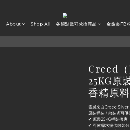
e
About
Shop All
各類點數可兌換商品
金鑫鑫FB
Cree
25KG
香精原料
靈感來自Creed Silver
原裝桶裝 / 散裝皆可供
✔ 原裝25KG桶裝供應
✔ 可依需求提供散裝