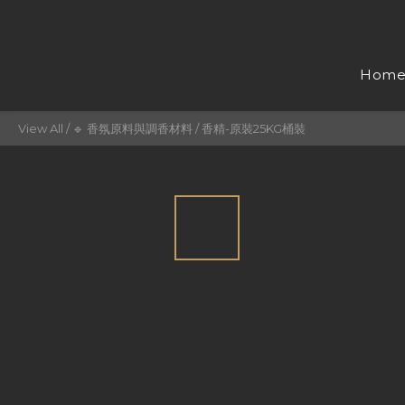
Hom
View All
/
🔹 香氛原料與調香材料
/
香精-原裝25KG桶裝