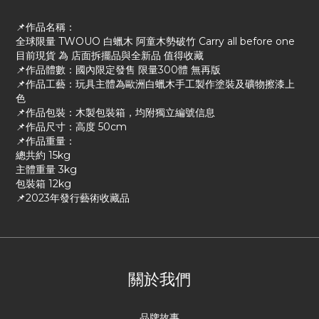
📌作品名稱：
全球限量 TWOUO 白蠟木 阿童木勢破竹 Carry all before one
目前現貨 為 店面拆擺品與全新品 值得收藏
📌作品體數：國內限定發售 限量300體 無再版
📌作品工藝：玩具主體為歐洲白蠟木手工製作塗裝及礦物擦漆上
色
📌作品包裝：木製包裝箱，均附獨立編號信息
📌作品尺寸：高度 50cm
📌作品重量：
總共約 15kg
主體重量 3kg
包裝箱 12kg
📌2023年發行藝術收藏品
關於我們
品牌故事