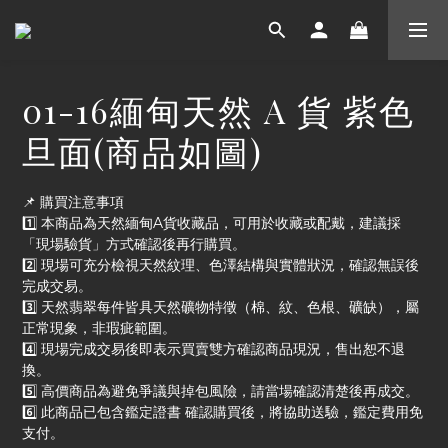
01-16緬甸天然 A 貨 紫色
旦面(商品如圖)
📌 購買注意事項
1️⃣ 本商品為天然緬甸A貨收藏品，可用於收藏或配戴，建議採
「現場驗貨」方式確認後再行購買。
2️⃣ 現場可充分檢視天然紋理、色澤結構與實體狀況，確認無誤後
完成交易。
3️⃣ 天然翡翠每件皆具天然礦物特徵（棉、紋、色根、礦缺），屬
正常現象，非瑕疵範圍。
4️⃣ 現場完成交易後即表示買賣雙方確認商品現況，售出恕不退
換。
5️⃣ 高價商品為避免爭議與掉包風險，請當場確認清楚後再成交。
6️⃣ 此商品已包含鑑定證書 確認購買後，將協助送驗，鑑定費用免
支付。