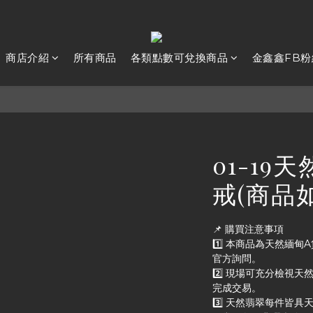
商店介紹
所有商品
各類點數可兌換商品
金鑫鑫FB粉
01-19
戒(商品
📌 購買注意事項
1️⃣ 本商品為天然緬
官方詢問。
2️⃣ 現場可充分檢視
完成交易。
3️⃣ 天然翡翠每件皆