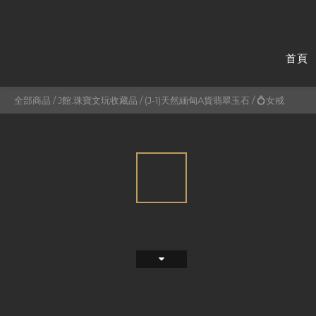
首頁
全部商品
/
J館.珠寶文玩收藏品
/
(J-1)天然緬甸A貨翡翠玉石
/
💍女戒