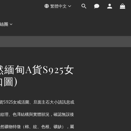
繁體中文
絲團
天然緬甸A貨S925女
如圖)
甸A貨S925女戒活圍、旦面主石大小請訊息或
天然紋理、色澤結構與實體狀況，確認無誤後
具天然礦物特徵（棉、紋、色根、礦缺），屬