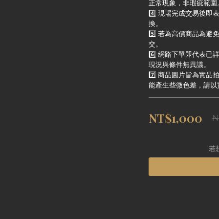
正常現象，非瑕疵範圍
4️⃣ 現場完成交易後
換。
5️⃣ 若為高價商品為
交。
6️⃣ 網路下單即代表
現況與條件無異議。
7️⃣ 商品圖片皆為實
能產生些微色差，請以
NT$1,000
N
若