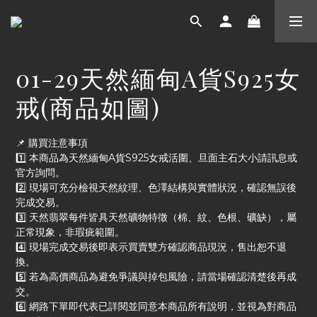
01-29天然緬甸A貨S925女
戒(商品如圖)
📌 購買注意事項
1️⃣ 本商品為天然緬甸A貨S925女戒活圍、旦面主石大小請訊息或
官方詢問。
2️⃣ 現場可充分檢視天然紋理、色澤結構與實體狀況，確認無誤後
完成交易。
3️⃣ 天然翡翠每件皆具天然礦物特徵（棉、紋、色根、礦缺），屬
正常現象，非瑕疵範圍。
4️⃣ 現場完成交易後即表示買賣雙方確認商品現況，售出恕不退
換。
5️⃣ 若為高價商品為避免爭議與掉包風險，請當場確認清楚後再成
交。
6️⃣ 網路下單即代表已詳閱並同意本商品所有說明，並視為對商品