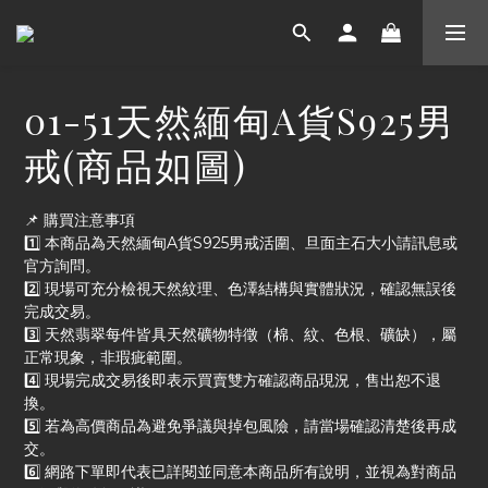
01-51天然緬甸A貨S925男
戒(商品如圖)
📌 購買注意事項
1️⃣ 本商品為天然緬甸A貨S925男戒活圍、旦面主石大小請訊息或
官方詢問。
2️⃣ 現場可充分檢視天然紋理、色澤結構與實體狀況，確認無誤後
完成交易。
3️⃣ 天然翡翠每件皆具天然礦物特徵（棉、紋、色根、礦缺），屬
正常現象，非瑕疵範圍。
4️⃣ 現場完成交易後即表示買賣雙方確認商品現況，售出恕不退
換。
5️⃣ 若為高價商品為避免爭議與掉包風險，請當場確認清楚後再成
交。
6️⃣ 網路下單即代表已詳閱並同意本商品所有說明，並視為對商品