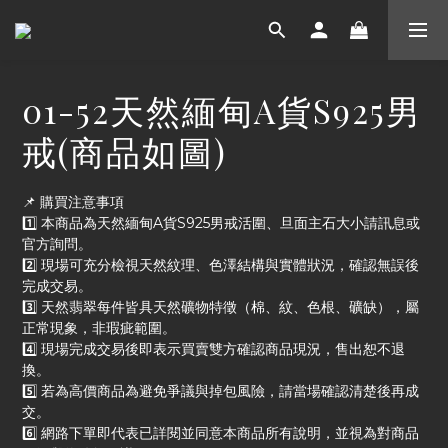
01-52天然緬甸A貨S925男
戒(商品如圖)
📌 購買注意事項
1️⃣ 本商品為天然緬甸A貨S925男戒活圍、旦面主石大小請訊息或
官方詢問。
2️⃣ 現場可充分檢視天然紋理、色澤結構與實體狀況，確認無誤後
完成交易。
3️⃣ 天然翡翠每件皆具天然礦物特徵（棉、紋、色根、礦缺），屬
正常現象，非瑕疵範圍。
4️⃣ 現場完成交易後即表示買賣雙方確認商品現況，售出恕不退
換。
5️⃣ 若為高價商品為避免爭議與掉包風險，請當場確認清楚後再成
交。
6️⃣ 網路下單即代表已詳閱並同意本商品所有說明，並視為對商品