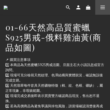
01-66天然高品質蜜蠟
S925男戒-俄料雞油黃(商
品如圖)
📌 購買注意事項
1️⃣ 本商品為天然蜜蠟S925男戒活圍、旦面主石大小請訊息或官方
詢問。
2️⃣ 現場可充分檢視天然紋理、色澤結構與實體狀況，確認無誤後
完成交易。
3️⃣ 天然翡翠每件皆具天然礦物特徵（棉、紋、色根、礦缺），屬
正常現象，非瑕疵範圍。
4️⃣ 現場完成交易後即表示買賣雙方確認商品現況，售出恕不退
換。
5️⃣ 若為高價商品為避免爭議與掉包風險，請當場確認清楚後再成