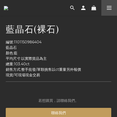
藍晶石(裸石)
編號:1101150986404
藍晶石
顏色:藍
平均尺寸:以實際貨品為主
總重:103.40ct
銷售方式:整手批發/單顆挑售以ct重量另外報價
現貨/可現場現金交易
若想購買，請聯絡我們。
聯絡我們