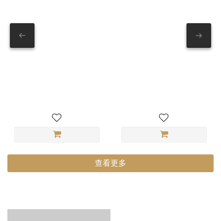
SP雲斗龜(SP兌換限定)
【01 深沉】暗影深沉固蠟
(SP點數兌換專屬)
查看更多