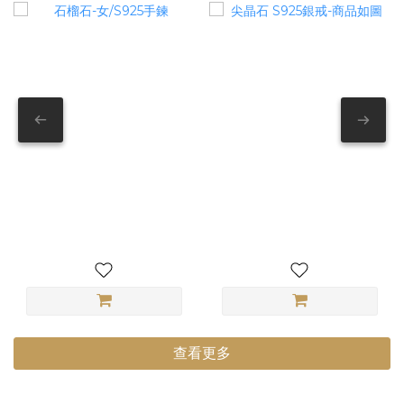
石榴石-女/S925手鍊
尖晶石 S925銀戒-商品如圖
查看更多