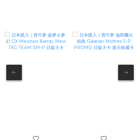
PoKeMoN寶可夢卡牌
日本購入｜寶可夢 超夢＆夢
日本購入｜寶可夢 伽勒爾火
幻 GX Mewtwo & Mew
焰鳥 Galarian Moltres S-P
TAG TEAM SM-P 日版大卡
PROMO 日版大卡 展示收藏
NT$1,280
NT$800
卡