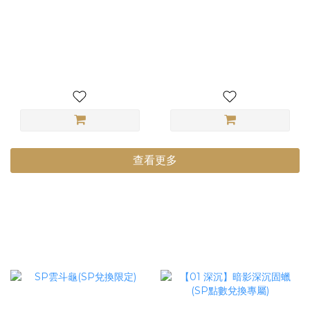
8-1 LOZ mini 1127 麵包餐
9-1 一番賞 七龍珠 VS
車 Bakery Truck 微型積木
Omnibus LAST ONE賞 大
麵包車 咖啡餐車 創意模型
猿貝吉塔 SOFVICS 軟膠公
NT$799
NT$9,500
仔 全新未拆
查看更多
點數兌換商品