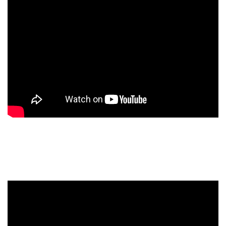
金鑫鑫國際 無距國度