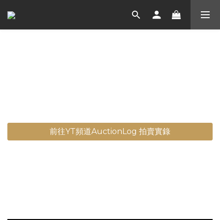
官方Youtube頻道
影片將陸續新增整理中 您的訂閱是我們更新的動力
前往YT頻道AuctionLog 拍賣實錄
金鑫鑫國際 創新方程式