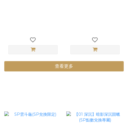
8-1 LOZ mini 1127 麵包餐
9-1 一番賞 七龍珠 VS
車 Bakery Truck 微型積木
Omnibus LAST ONE賞 大
麵包車 咖啡餐車 創意模型
猿貝吉塔 SOFVICS 軟膠公
NT$799
NT$9,500
仔 全新未拆
查看更多
點數兌換商品