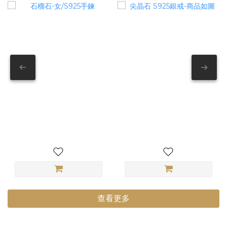
石榴石-女/S925手鍊
尖晶石 S925銀戒-商品如圖
查看更多