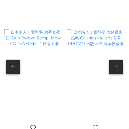
PoKeMoN寶可夢卡牌
日本購入｜寶可夢 超夢＆夢
日本購入｜寶可夢 伽勒爾火
幻 GX Mewtwo & Mew
焰鳥 Galarian Moltres S-P
TAG TEAM SM-P 日版大卡
PROMO 日版大卡 展示收藏
NT$1,280
NT$800
卡