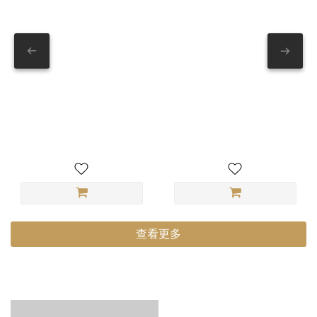
SP雲斗龜(SP兌換限定)
【01 深沉】暗影深沉固蠟
(SP點數兌換專屬)
查看更多