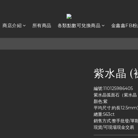
商店介紹
所有商品
各類點數可兌換商品
金鑫鑫FB粉
紫水晶 (
編號:110125986405
紫水晶弧面石（紫水晶 C
顏色:紫
平均尺寸:約長12.5m
總重:563ct
銷售方式:整手批發/單
現貨/可現場現金交易