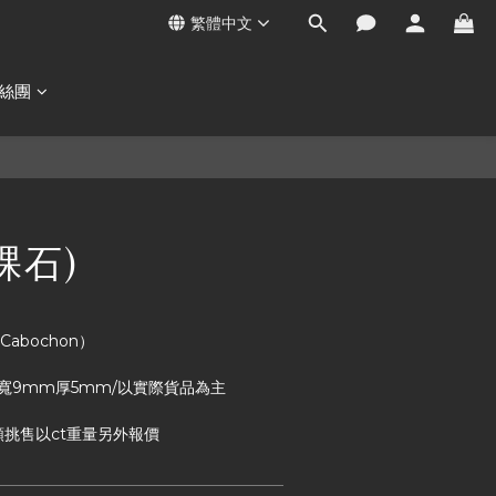
繁體中文
絲團
裸石)
abochon）
m寬9mm厚5mm/以實際貨品為主
顆挑售以ct重量另外報價