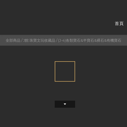
首頁
全部商品
/
J館.珠寶文玩收藏品
/
(J-4)各類寶石&半寶石&裸石&有機寶石