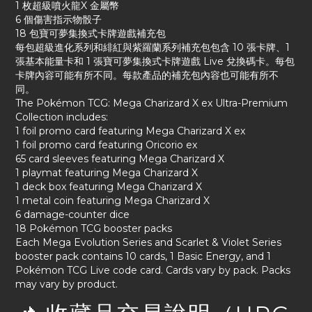
1 枚超級噴火龍X 金屬幣
6 個傷害指示物骰子
18 包寶可夢集換式卡牌遊戲補充包
每包超級進化系列和緋紅與紫羅蘭系列補充包包含 10 張卡牌、1
張基本能量卡和 1 張寶可夢集換式卡牌遊戲 Live 兌換碼卡。每包
卡牌內容可能有所不同。每款產品的補充包內容也可能有所不
同。
The Pokémon TCG: Mega Charizard X ex Ultra-Premium
Collection includes:
1 foil promo card featuring Mega Charizard X ex
1 foil promo card featuring Oricorio ex
65 card sleeves featuring Mega Charizard X
1 playmat featuring Mega Charizard X
1 deck box featuring Mega Charizard X
1 metal coin featuring Mega Charizard X
6 damage-counter dice
18 Pokémon TCG booster packs
Each Mega Evolution Series and Scarlet & Violet Series
booster pack contains 10 cards, 1 Basic Energy, and 1
Pokémon TCG Live code card. Cards vary by pack. Packs
may vary by product.