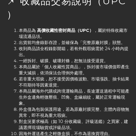
📌 收藏品交易說明（UPC
）
本商品為
高價收藏性密封商品（UPC）
，屬於特殊收藏市
場流通品項。
出貨前均會錄影存證，並確保為「完整原廠封膜」狀態。
收到商品請全程錄影開箱，若有外觀瑕疵需於 24 小時內提
出。
一經拆封、破膜、破壞封條，恕無法接受退貨。
本商品屬於「個人收藏性質商品」，拆封後市場價值即產生
重大減損，依消保法合理例外處理。
若非重大瑕疵，恕不接受因價格波動、市場漲跌、抽卡結果
不符期待等因素退貨。
本商品屬海外代購或跨境運輸商品，長途運送過程中可能產
生外盒邊角輕微壓痕、凹角、盒緣細紋，屬於正常運輸現
象。
外盒僅為包裝保護用途，若為原廠封膜完整、主體內容物無
異常，即不視為重大瑕疵。
對盒況要求極高（如 10 分收藏級、評級送鑑）之買家，建
議選擇現場驗貨或評級品項。
因海外運送產生之輕微盒損，不作為退換貨理由。