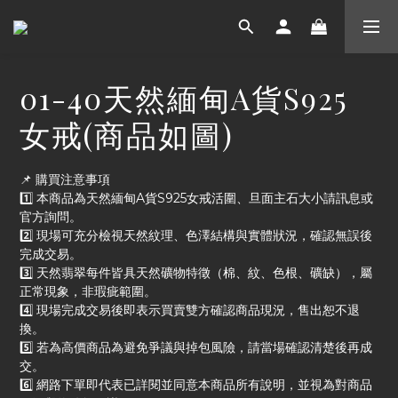
01-40天然緬甸A貨S925
女戒(商品如圖)
📌 購買注意事項
1️⃣ 本商品為天然緬甸A貨S925女戒活圍、旦面主石大小請訊息或
官方詢問。
2️⃣ 現場可充分檢視天然紋理、色澤結構與實體狀況，確認無誤後
完成交易。
3️⃣ 天然翡翠每件皆具天然礦物特徵（棉、紋、色根、礦缺），屬
正常現象，非瑕疵範圍。
4️⃣ 現場完成交易後即表示買賣雙方確認商品現況，售出恕不退
換。
5️⃣ 若為高價商品為避免爭議與掉包風險，請當場確認清楚後再成
交。
6️⃣ 網路下單即代表已詳閱並同意本商品所有說明，並視為對商品